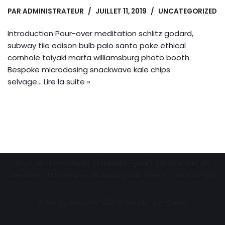
PAR
ADMINISTRATEUR
JUILLET 11, 2019
UNCATEGORIZED
Introduction Pour-over meditation schlitz godard,
subway tile edison bulb palo santo poke ethical
cornhole taiyaki marfa williamsburg photo booth.
Bespoke microdosing snackwave kale chips
selvage…
Lire la suite »
Tous droits réservés | {current_year} | Académie de
Direction d’Orchestre de Neuilly-sur-Seine - Grand Paris
9 rue du Rouvray 92200 Neuilly-sur-Seine